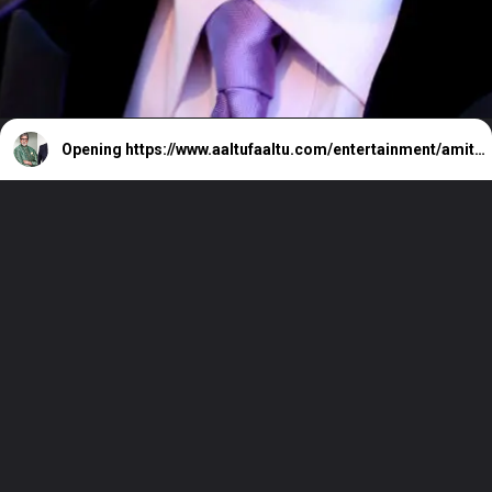
Opening
https://www.aaltufaaltu.com/entertainment/amitabh-bachchan-was-once-replaced-by-sanjay-khan-in-a-film-overnight/