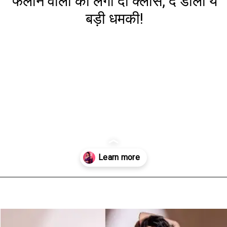
फैलाने वालों की लगा दी क्लास, दे डाली ये
बड़ी धमकी!
Opening
https://www.aaltufaaltu.com/entertainment/i-will-take-legal-action-bigg-boss-19-fame-malti-chahar-reprimands-rumour-mongers-issues-a-serious-threat/