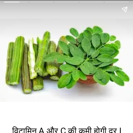
विटामिन A और C की कमी होगी दूर |