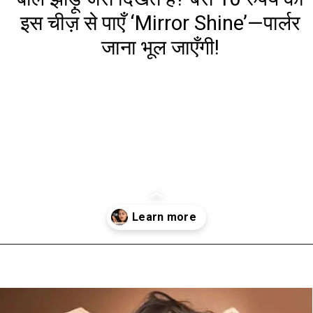
इस चीज़ से पाएँ ‘Mirror Shine’—पार्लर
जाना भूल जाएँगी!
Opening
https://www.aaltufaaltu.com/beauty/hair-looks-like-a-broom-get-mirror-shine-with-this-10-rupee-item-youll-forget-the-parlor-trip/