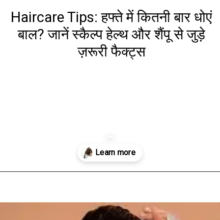
Haircare Tips: हफ्ते में कितनी बार धोएं
बाल? जानें स्कैल्प हेल्थ और शैंपू से जुड़े
ज़रूरी फैक्ट्स
Opening
https://www.aaltufaaltu.com/beauty/haircare-tips-how-many-times-should-you-wash-your-hair-in-a-week-know-important-facts-related-to-scalp-health-and-shampoo/