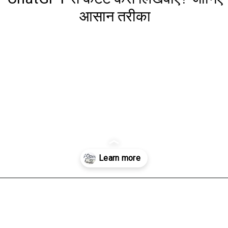
आसान तरीका
Opening
https://www.aaltufaaltu.com/technology/how-to-get-content-written-from-chatgpt-know-the-easy-way/