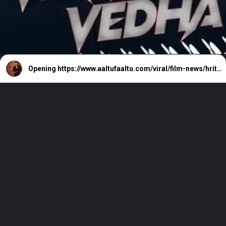
Opening
https://www.aaltufaaltu.com/viral/film-news/hrithik-roshan-rubbishes-reports-of-living-with-saba-azad/