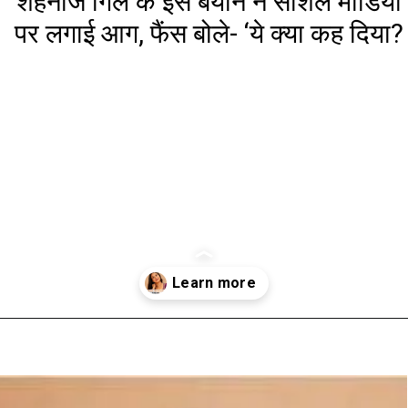
शहनाज गिल के इस बयान ने सोशल मीडिया
पर लगाई आग, फैंस बोले- ‘ये क्या कह दिया?
Opening
https://www.aaltufaaltu.com/entertainment/i-dont-mind-if-you-have-a-girlfriend-outside-shehnaaz-gills-statement-sparked-a-fire-on-social-media-with-fans-asking-what-did-you-say/?srsltid=AfmBOooJ5hkPog11Ozhfll0f90Puw3uNccwn2F-XuwVBI-JGxv3DBHYN