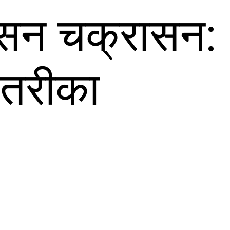
ासन चक्रासन:
 तरीका