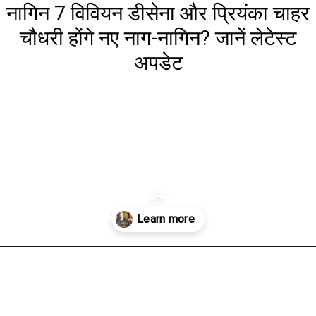
नागिन 7 विवियन डीसेना और प्रियंका चाहर
चौधरी होंगे नए नाग-नागिन? जानें लेटेस्ट
अपडेट
Opening
https://www.aaltufaaltu.com/entertainment/naagin-7-vivian-dsena-and-priyank-chaudhary-will-be-the-new-naag-nagin-know-the-latest-updates/