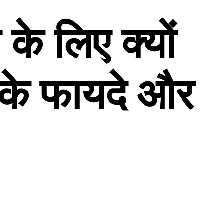
के लिए क्यों
सके फायदे और