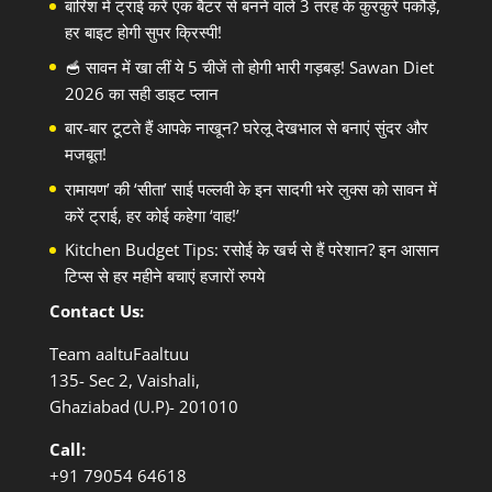
बारिश में ट्राई करें एक बैटर से बनने वाले 3 तरह के कुरकुरे पकौड़े,
हर बाइट होगी सुपर क्रिस्पी!
🥣 सावन में खा लीं ये 5 चीजें तो होगी भारी गड़बड़! Sawan Diet
2026 का सही डाइट प्लान
बार-बार टूटते हैं आपके नाखून? घरेलू देखभाल से बनाएं सुंदर और
मजबूत!
रामायण’ की ‘सीता’ साई पल्लवी के इन सादगी भरे लुक्स को सावन में
करें ट्राई, हर कोई कहेगा ‘वाह!’
Kitchen Budget Tips: रसोई के खर्च से हैं परेशान? इन आसान
टिप्स से हर महीने बचाएं हजारों रुपये
Contact Us:
Team aaltuFaaltuu
135- Sec 2, Vaishali,
Ghaziabad (U.P)- 201010
Call:
+91
79054 64618