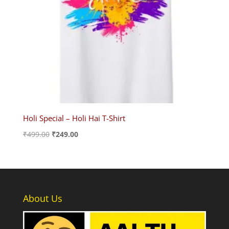
Holi Special – Holi Hai T-Shirt
Original
Current
₹
499.00
₹
249.00
price
price
was:
is:
₹499.00.
₹249.00.
About Us