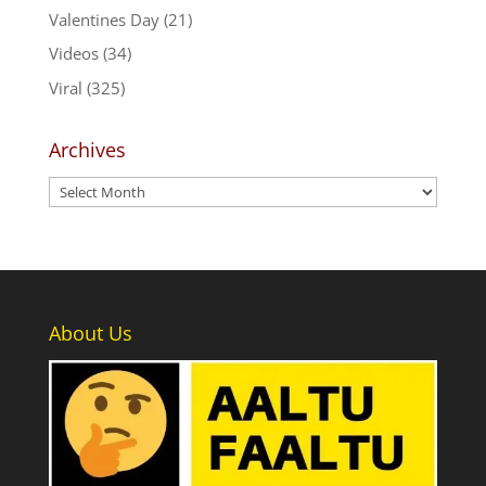
Valentines Day
(21)
Videos
(34)
Viral
(325)
Archives
Archives
About Us