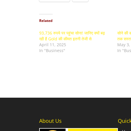
Related
93,736 रुपये पर पहुंचा सोना! जानिए क्यों बढ़
सोने की क
रही है Gold की कीमत इतनी तेजी से
तक सस्ता
April 11, 2025
May 3,
In "Business"
In "Bu
About Us
Quic