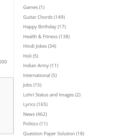
Games
(1)
Guitar Chords
(149)
Happy Birthday
(17)
Health & Fitness
(138)
Hindi Jokes
(34)
Holi
(5)
000
Indian Army
(11)
International
(5)
Jobs
(15)
Lohri Status and Images
(2)
Lyrics
(165)
News
(462)
Politics
(11)
Question Paper Solution
(18)