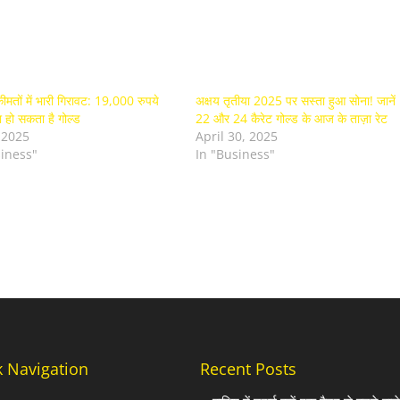
ीमतों में भारी गिरावट: 19,000 रुपये
अक्षय तृतीया 2025 पर सस्ता हुआ सोना! जानें
 हो सकता है गोल्ड
22 और 24 कैरेट गोल्ड के आज के ताज़ा रेट
 2025
April 30, 2025
siness"
In "Business"
k Navigation
Recent Posts