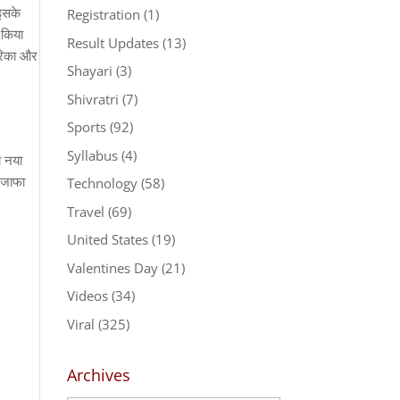
इसके
Registration
(1)
 किया
Result Updates
(13)
ेरिका और
Shayari
(3)
Shivratri
(7)
Sports
(92)
Syllabus
(4)
ा नया
 इजाफा
Technology
(58)
Travel
(69)
United States
(19)
Valentines Day
(21)
Videos
(34)
Viral
(325)
Archives