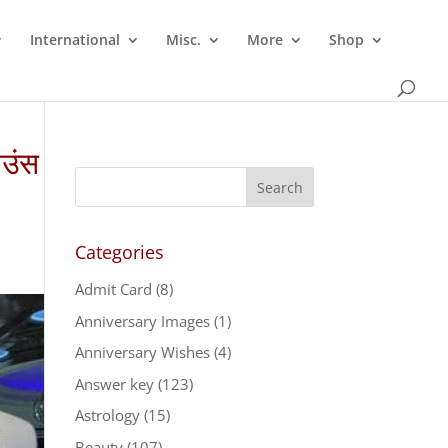
International
Misc.
More
Shop
आउंस
Categories
Admit Card
(8)
Anniversary Images
(1)
Anniversary Wishes
(4)
Answer key
(123)
Astrology
(15)
Beauty
(107)