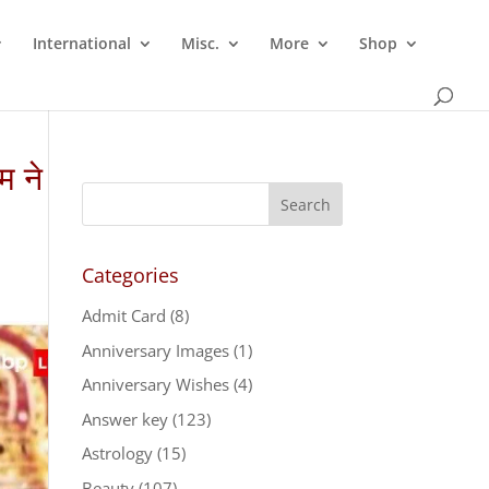
International
Misc.
More
Shop
म ने
Categories
Admit Card
(8)
Anniversary Images
(1)
Anniversary Wishes
(4)
Answer key
(123)
Astrology
(15)
Beauty
(107)