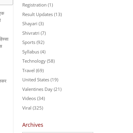
Registration
(1)
 एक
Result Updates
(13)
ी
Shayari
(3)
Shivratri
(7)
िस्सा
Sports
(92)
िस
Syllabus
(4)
Technology
(58)
Travel
(69)
United States
(19)
िलकर
Valentines Day
(21)
Videos
(34)
Viral
(325)
Archives