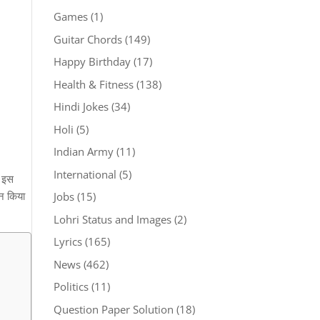
Games
(1)
Guitar Chords
(149)
Happy Birthday
(17)
Health & Fitness
(138)
Hindi Jokes
(34)
Holi
(5)
Indian Army
(11)
International
(5)
। इस
शन किया
Jobs
(15)
Lohri Status and Images
(2)
Lyrics
(165)
News
(462)
Politics
(11)
Question Paper Solution
(18)