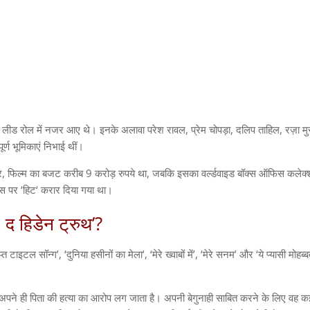
लीड रोल में नजर आए थे। इनके अलावा परेश रावल
,
प्रेम चोपड़ा
,
दलिप ताहिल
,
रज़ा म
र्ण भूमिकाएं निभाई थीं।
र
,
फिल्म का बजट करीब
9
करोड़ रुपये था
,
जबकि इसका वर्ल्डवाइड बॉक्स ऑफिस कलेक
िस पर
‘
हिट
‘
करार दिया गया था।
:
द हिडेन ट्रुथ
’?
ुप्त टाइटल सॉन्ग
’, ‘
दुनिया हसीनों का मेला
’, ‘
मेरे ख्वाबों में
’, ‘
मेरे सनम
’
और
‘
ये प्यासी मोहब्
अपने ही पिता की हत्या का आरोप लग जाता है। अपनी बेगुनाही साबित करने के लिए वह क