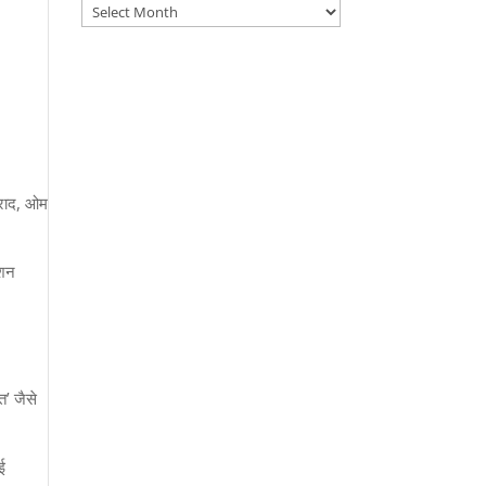
Archives
ुराद
,
ओम
्शन
बत
’
जैसे
ई