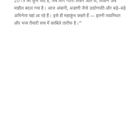
2019
का कुंभ याद है
,
जब लोग गठरी लेकर आते थे
,
लेकिन अब
माहौल बदल गया है। आज अंबानी
,
अडाणी जैसे उद्योगपति और बड़े
–
बड़े
अभिनेता यहां आ रहे हैं। इसे ही महाकुंभ कहते हैं
—
इतनी व्यवस्थित
और भव्य तैयारी सच में काबिले तारीफ है।
‘”