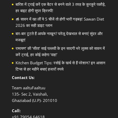
बारिश में ट्राई करें एक बैटर से बनने वाले 3 तरह के कुरकुरे पकौड़े,
हर बाइट होगी सुपर क्रिस्पी!
🥣 सावन में खा लीं ये 5 चीजें तो होगी भारी गड़बड़! Sawan Diet
2026 का सही डाइट प्लान
बार-बार टूटते हैं आपके नाखून? घरेलू देखभाल से बनाएं सुंदर और
मजबूत!
रामायण’ की ‘सीता’ साई पल्लवी के इन सादगी भरे लुक्स को सावन में
करें ट्राई, हर कोई कहेगा ‘वाह!’
Kitchen Budget Tips: रसोई के खर्च से हैं परेशान? इन आसान
टिप्स से हर महीने बचाएं हजारों रुपये
Contact Us:
Team aaltuFaaltuu
135- Sec 2, Vaishali,
Ghaziabad (U.P)- 201010
Call:
+91
79054 64618