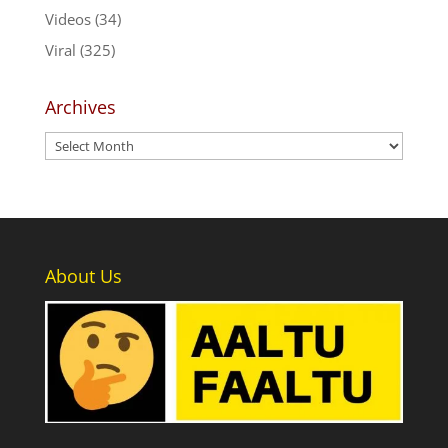
Videos
(34)
Viral
(325)
Archives
Archives
About Us