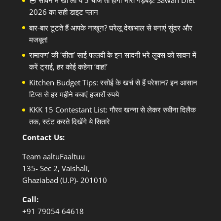
🥣 सावन में खा लीं ये 5 चीजें तो होगी भारी गड़बड़! Sawan Diet
2026 का सही डाइट प्लान
बार-बार टूटते हैं आपके नाखून? घरेलू देखभाल से बनाएं सुंदर और
मजबूत!
रामायण’ की ‘सीता’ साई पल्लवी के इन सादगी भरे लुक्स को सावन में
करें ट्राई, हर कोई कहेगा ‘वाह!’
Kitchen Budget Tips: रसोई के खर्च से हैं परेशान? इन आसान
टिप्स से हर महीने बचाएं हजारों रुपये
KKK 15 Contestant List: गौरव खन्ना से लेकर रुबीना दिलैक
तक, स्टंट करते दिखेंगे ये सितारे
Contact Us:
Team aaltuFaaltuu
135- Sec 2, Vaishali,
Ghaziabad (U.P)- 201010
Call:
+91
79054 64618