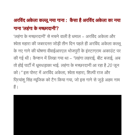
अरविंद अकेला कल्लू नया गाना :
कैसा
है
अरविंद
अकेला
का
नया
गाना
‘
लहंगा
के
मच्छरदानी
’?
‘
लहंगा के मच्छरदानी
’
से मचने वाली है धमाल
–
अरविंद अकेला और
श्वेता महारा की जबरदस्त जोड़ी तीन दिन पहले ही अरविंद अकेला कल्लू
के नए गाने की घोषणा वीवाईआरएल भोजपुरी के इंस्टाग्राम अकाउंट पर
की गई थी। कैप्शन में लिखा गया था
–
“
लहंगा
लहराई
,
बीट
बजाई
,
अब
तो
होई
पार्टी
में
धूमधड़ाका
भाई
.
लहंगा
के
मच्छरदानी
आ
रहा
है
20
जून
को।
”
इस पोस्ट में अरविंद अकेला
,
श्वेता महारा
,
शिल्पी राज और
प्रियांशु सिंह म्यूजिक को टैग किया गया
,
जो इस गाने से जुड़े अहम नाम
हैं।