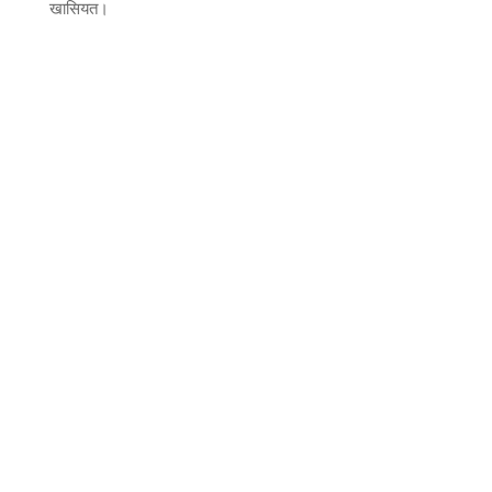
खासियत।