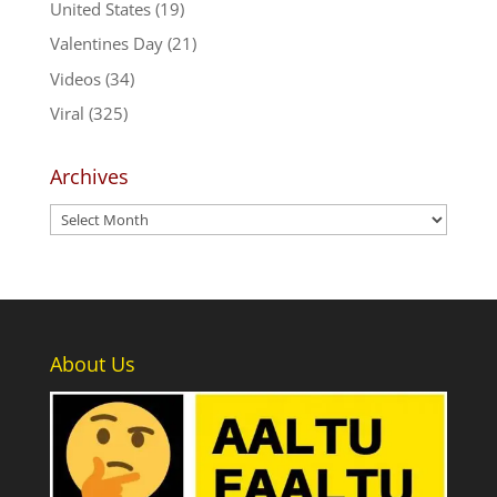
United States
(19)
Valentines Day
(21)
Videos
(34)
Viral
(325)
Archives
Archives
About Us