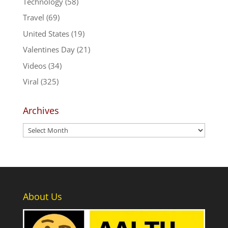
Technology
(58)
Travel
(69)
United States
(19)
Valentines Day
(21)
Videos
(34)
Viral
(325)
Archives
Archives
About Us