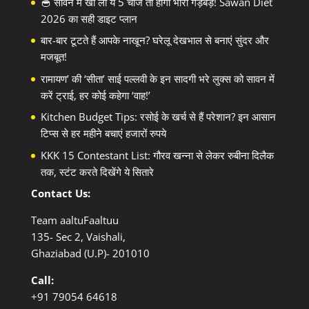
🥣 सावन में खा लीं ये 5 चीजें तो होगी भारी गड़बड़! Sawan Diet
2026 का सही डाइट प्लान
बार-बार टूटते हैं आपके नाखून? घरेलू देखभाल से बनाएं सुंदर और
मजबूत!
रामायण’ की ‘सीता’ साई पल्लवी के इन सादगी भरे लुक्स को सावन में
करें ट्राई, हर कोई कहेगा ‘वाह!’
Kitchen Budget Tips: रसोई के खर्च से हैं परेशान? इन आसान
टिप्स से हर महीने बचाएं हजारों रुपये
KKK 15 Contestant List: गौरव खन्ना से लेकर रुबीना दिलैक
तक, स्टंट करते दिखेंगे ये सितारे
Contact Us:
Team aaltuFaaltuu
135- Sec 2, Vaishali,
Ghaziabad (U.P)- 201010
Call:
+91
79054 64618