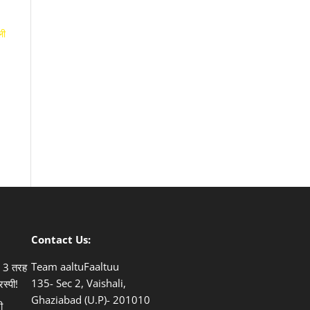
ली
Contact Us:
Team aaltuFaaltuu
ले 3 तरह
135- Sec 2, Vaishali,
िस्पी!
Ghaziabad (U.P)- 201010
ी