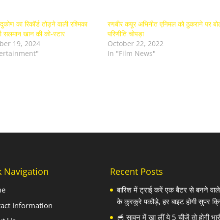
दुकोण का रिकॉर्ड तोड़ने वाली रश्मिका
रणबीर कपूर अभिनीत एनिमल को ठुकराने पर बो
नी सलमान खान की को-स्टार
परिणीति चोपड़ा
er 19, 2024
October 22, 2022
tertainment"
In "Film News"
k Navigation
Recent Posts
me
बारिश में ट्राई करें एक बैटर से बनने वा
के कुरकुरे पकौड़े, हर बाइट होगी सुपर क्र
act Information
🥣 सावन में खा लीं ये 5 चीजें तो होगी भार