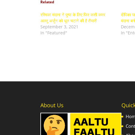
Related
रश्मिका मंदाना ने पुष्पा के लिए फिर कसी कमर
दीपिका पा
अल्लू अर्जुन को धूल चटाने की है तैयारी
मंदाना ब
September 3, 2021
Decemb
In "Featured"
In "En
About Us
Quic
Ho
Cont