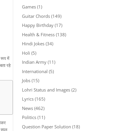
Games
(1)
Guitar Chords
(149)
Happy Birthday
(17)
Health & Fitness
(138)
Hindi Jokes
(34)
Holi
(5)
रूप में
Indian Army
(11)
बता रहे
International
(5)
Jobs
(15)
Lohri Status and Images
(2)
Lyrics
(165)
News
(462)
Politics
(11)
लेकर
Question Paper Solution
(18)
, साल