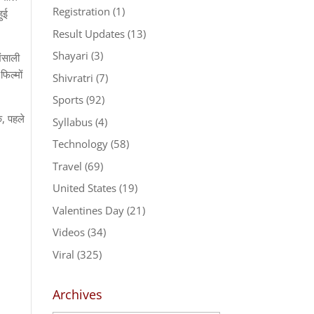
Registration
(1)
हुई
Result Updates
(13)
Shayari
(3)
भंसाली
िल्मों
Shivratri
(7)
Sports
(92)
क, पहले
Syllabus
(4)
Technology
(58)
Travel
(69)
United States
(19)
Valentines Day
(21)
Videos
(34)
Viral
(325)
Archives