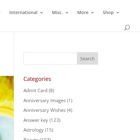
International
Misc.
More
Shop
Categories
Admit Card
(8)
Anniversary Images
(1)
Anniversary Wishes
(4)
Answer key
(123)
Astrology
(15)
Beauty
(107)