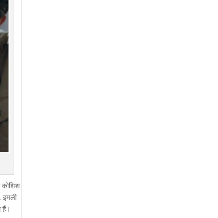
की कोशिश
े. इमली
 हैं।