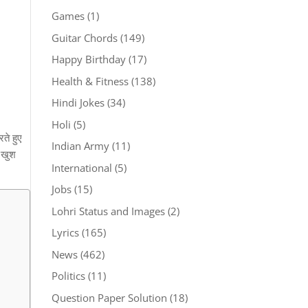
Games
(1)
Guitar Chords
(149)
Happy Birthday
(17)
Health & Fitness
(138)
Hindi Jokes
(34)
Holi
(5)
ते हुए
Indian Army
(11)
 खुश
International
(5)
Jobs
(15)
Lohri Status and Images
(2)
Lyrics
(165)
News
(462)
Politics
(11)
Question Paper Solution
(18)