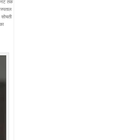
 मिनट तक
अस्पताल
र सोचती
 का