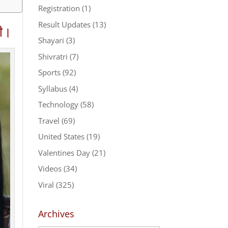
Registration
(1)
Result Updates
(13)
ती।
Shayari
(3)
Shivratri
(7)
Sports
(92)
Syllabus
(4)
Technology
(58)
Travel
(69)
United States
(19)
Valentines Day
(21)
Videos
(34)
Viral
(325)
Archives