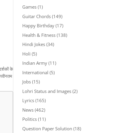
Games
(1)
Guitar Chords
(149)
Happy Birthday
(17)
Health & Fitness
(138)
Hindi Jokes
(34)
Holi
(5)
Indian Army
(11)
र्शकों के
International
(5)
ो नवीनतम
Jobs
(15)
Lohri Status and Images
(2)
Lyrics
(165)
News
(462)
Politics
(11)
Question Paper Solution
(18)