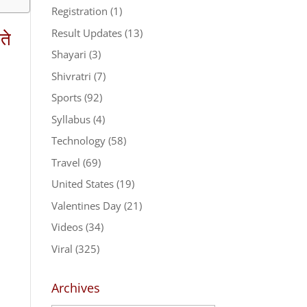
Registration
(1)
Result Updates
(13)
ते
Shayari
(3)
Shivratri
(7)
Sports
(92)
Syllabus
(4)
Technology
(58)
Travel
(69)
United States
(19)
Valentines Day
(21)
Videos
(34)
Viral
(325)
Archives