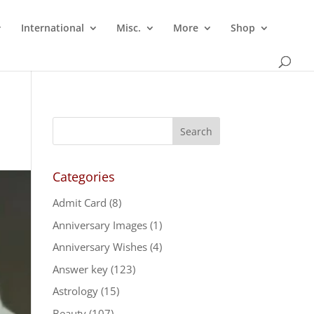
International
Misc.
More
Shop
Categories
Admit Card
(8)
Anniversary Images
(1)
Anniversary Wishes
(4)
Answer key
(123)
Astrology
(15)
Beauty
(107)