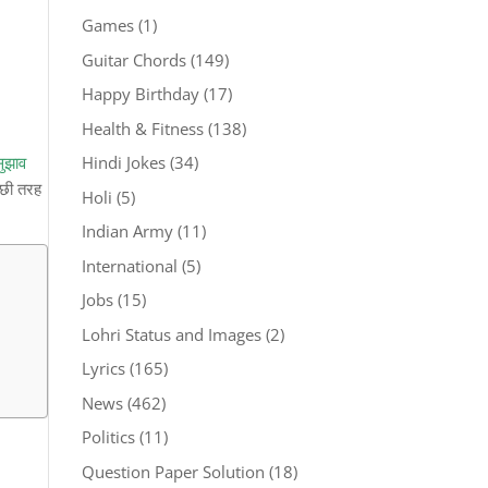
Games
(1)
Guitar Chords
(149)
Happy Birthday
(17)
Health & Fitness
(138)
Hindi Jokes
(34)
सुझाव
्छी तरह
Holi
(5)
Indian Army
(11)
International
(5)
Jobs
(15)
Lohri Status and Images
(2)
Lyrics
(165)
News
(462)
Politics
(11)
Question Paper Solution
(18)