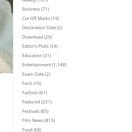
Business
(71)
Cut Off Marks
(19)
Declaration Date
(2)
Download
(29)
Editor's Picks
(34)
Education
(31)
Entertainment
(1,148)
Exam Date
(2)
Facts
(16)
Fashion
(61)
Featured
(231)
Festivals
(85)
Film News
(813)
Food
(68)