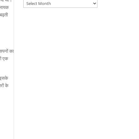
Archives
े लायक
बढ़ती
सपनों
का
की एक
 इसके
ों के