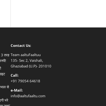
Contact Us:
Team aaltuFaaltuu
ले 3 तरह
135- Sec 2, Vaishali,
िस्पी!
Ghaziabad (U.P)- 201010
ी
डाइट
Call:
+91
79054 64618
खभाल से
e-Mail:
info@aaltufaaltu.com
दगी भरे
गा ‘वाह!’