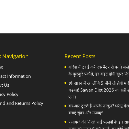
k Navigation
Recent Posts
me
बारिश में ट्राई करें एक बैटर से बनने वा
के कुरकुरे पकौड़े, हर बाइट होगी सुपर क्र
act Information
🥣 सावन में खा लीं ये 5 चीजें तो होगी भार
ut Us
गड़बड़! Sawan Diet 2026 का सही 
acy Policy
प्लान
nd and Returns Policy
बार-बार टूटते हैं आपके नाखून? घरेलू दे
बनाएं सुंदर और मजबूत!
रामायण’ की ‘सीता’ साई पल्लवी के इन सा
लुक्स को सावन में करें ट्राई, हर कोई कहे