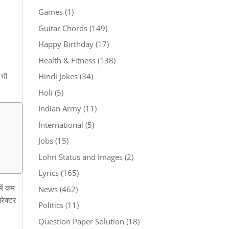
Games
(1)
Guitar Chords
(149)
Happy Birthday
(17)
Health & Fitness
(138)
 भी
Hindi Jokes
(34)
Holi
(5)
Indian Army
(11)
International
(5)
Jobs
(15)
Lohri Status and Images
(2)
Lyrics
(165)
में कम
News
(462)
यरेक्टर
Politics
(11)
Question Paper Solution
(18)