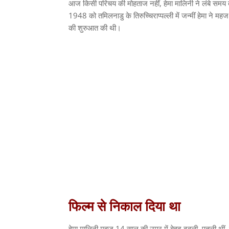
आज किसी परिचय की मोहताज नहीं
,
हेमा मालिनी ने लंबे समय
1948
को तमिलनाडु के तिरुच्चिराप्पल्ली में जन्मीं हेमा ने महज
की शुरुआत की थी।
फिल्म
से
निकाल
दिया
था
हेमा मालिनी महज
14
साल की उम्र में बेहद दुबली
–
पतली थीं