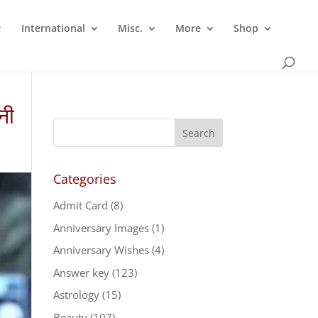
International
Misc.
More
Shop
नी
Categories
Admit Card
(8)
Anniversary Images
(1)
Anniversary Wishes
(4)
Answer key
(123)
Astrology
(15)
Beauty
(107)