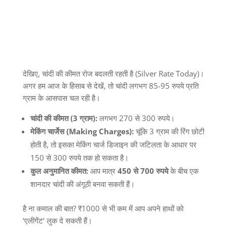
देखिए
,
चांदी की कीमत रोज बदलती रहती है
(Silver Rate Today)
।
अगर हम आज के हिसाब से देखें
,
तो चांदी लगभग
85-95
रुपये प्रति
ग्राम के आसपास चल रही है।
चांदी
की
कीमत
(3
ग्राम
):
लगभग
270
से
300
रुपये।
मेकिंग
चार्जेस
(Making Charges):
चूंकि
3
ग्राम की रिंग छोटी
होती है
,
तो इसका मेकिंग चार्ज डिजाइन की जटिलता के आधार पर
150
से
300
रुपये तक हो सकता है।
कुल
अनुमानित
कीमत
:
आप मात्र
450
से
700
रुपये
के बीच एक
शानदार चांदी की अंगूठी बनवा सकती हैं।
है ना कमाल की बात
? ₹1000
से भी कम में आप अपने हाथों को
‘
एलीगेंट
‘
लुक दे सकती हैं।