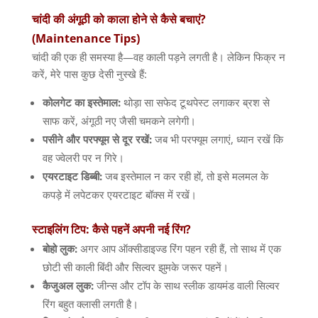
चांदी
की
अंगूठी
को
काला
होने
से
कैसे
बचाएं
?
(Maintenance Tips)
चांदी की एक ही समस्या है
—
वह काली पड़ने लगती है। लेकिन फिक्र न
करें
,
मेरे पास कुछ देसी नुस्खे हैं
:
कोलगेट
का
इस्तेमाल
:
थोड़ा सा सफेद टूथपेस्ट लगाकर ब्रश से
साफ करें
,
अंगूठी नए जैसी चमकने लगेगी।
पसीने
और
परफ्यूम
से
दूर
रखें
:
जब भी परफ्यूम लगाएं
,
ध्यान रखें कि
वह ज्वेलरी पर न गिरे।
एयरटाइट
डिब्बी
:
जब इस्तेमाल न कर रही हों
,
तो इसे मलमल के
कपड़े में लपेटकर एयरटाइट बॉक्स में रखें।
स्टाइलिंग
टिप
:
कैसे
पहनें
अपनी
नई
रिंग
?
बोहो
लुक
:
अगर आप ऑक्सीडाइज्ड रिंग पहन रही हैं
,
तो साथ में एक
छोटी सी काली बिंदी और सिल्वर झुमके जरूर पहनें।
कैजुअल
लुक
:
जीन्स और टॉप के साथ स्लीक डायमंड वाली सिल्वर
रिंग बहुत क्लासी लगती है।