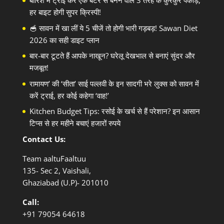
बारिश में ट्राई करें एक बैटर से बनने वाले 3 तरह के कुरकुरे पकौड़े,
हर बाइट होगी सुपर क्रिस्पी!
🥣 सावन में खा लीं ये 5 चीजें तो होगी भारी गड़बड़! Sawan Diet
2026 का सही डाइट प्लान
बार-बार टूटते हैं आपके नाखून? घरेलू देखभाल से बनाएं सुंदर और
मजबूत!
रामायण’ की ‘सीता’ साई पल्लवी के इन सादगी भरे लुक्स को सावन में
करें ट्राई, हर कोई कहेगा ‘वाह!’
Kitchen Budget Tips: रसोई के खर्च से हैं परेशान? इन आसान
टिप्स से हर महीने बचाएं हजारों रुपये
Contact Us:
Team aaltuFaaltuu
135- Sec 2, Vaishali,
Ghaziabad (U.P)- 201010
Call:
+91
79054 64618