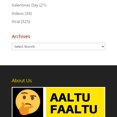
Valentines Day
(21)
Videos
(34)
Viral
(325)
Archives
Archives
About Us