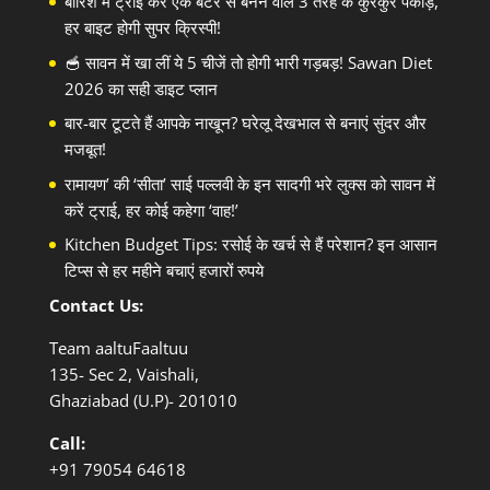
बारिश में ट्राई करें एक बैटर से बनने वाले 3 तरह के कुरकुरे पकौड़े,
हर बाइट होगी सुपर क्रिस्पी!
🥣 सावन में खा लीं ये 5 चीजें तो होगी भारी गड़बड़! Sawan Diet
2026 का सही डाइट प्लान
बार-बार टूटते हैं आपके नाखून? घरेलू देखभाल से बनाएं सुंदर और
मजबूत!
रामायण’ की ‘सीता’ साई पल्लवी के इन सादगी भरे लुक्स को सावन में
करें ट्राई, हर कोई कहेगा ‘वाह!’
Kitchen Budget Tips: रसोई के खर्च से हैं परेशान? इन आसान
टिप्स से हर महीने बचाएं हजारों रुपये
Contact Us:
Team aaltuFaaltuu
135- Sec 2, Vaishali,
Ghaziabad (U.P)- 201010
Call:
+91
79054 64618