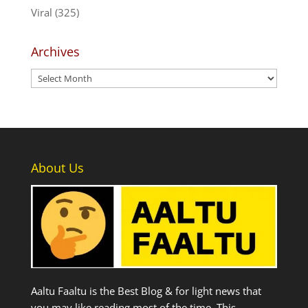
Viral
(325)
Archives
Archives
About Us
Aaltu Faaltu is the Best Blog & for light news that
you may like reading most of the time. This