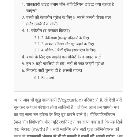
शाकाहारी डाइट बनाम नॉन–वेजिटेरियन डाइट: क्या कहता है
साइंस?
बच्चों की बेहतरीन ग्रोथ के लिए 5 सबसे जरूरी पोषक तत्व
(और उनके वेज सोर्स)
1. प्रोटीन (द मस्कल बिल्डर)
2. कैल्शियम (मजबूत हड्डियों के लिए)
3. आयरन (दिमाग और खून बढ़ाने के लिए)
4. ओमेगा-3 फैटी एसिड (शार्प ब्रेन के लिए)
बच्चों के लिए एक आइडियल वेजिटेरियन डाइट चार्ट
इन 3 बड़ी गलतियों से बचें, नहीं तो रुक जाएगी ग्रोथ!
निष्कर्ष: सही चुनाव ही है असली ताकत
Related
अगर आप भी शुद्ध शाकाहारी
(Vegetarian)
परिवार से हैं
,
तो ऐसी बातें
सुनकर आपका परेशान होना लाजिमी है। लेकिन आज हम आपके मन
का यह सारा डर हमेशा के लिए दूर करने वाले हैं। पीडियाट्रिशियन
(
बाल रोग विशेषज्ञों
)
और न्यूट्रिशनिस्ट्स का साफ कहना है कि यह सिर्फ
एक मिथक
(myth)
है। सही प्लानिंग और सही फूड कॉम्बिनेशन्स की
मदद से
शाकाहारी
भोजन
से
भी
हो
सकती
है
बच्चों
की
अच्छी
ग्रोथ
,
और