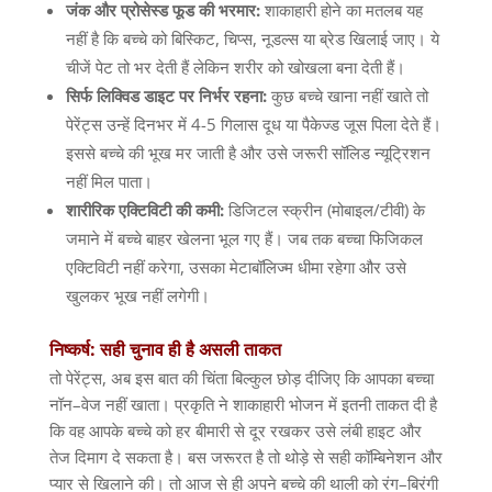
जंक
और
प्रोसेस्ड
फूड
की
भरमार
:
शाकाहारी होने का मतलब यह
नहीं है कि बच्चे को बिस्किट
,
चिप्स
,
नूडल्स या ब्रेड खिलाई जाए। ये
चीजें पेट तो भर देती हैं लेकिन शरीर को खोखला बना देती हैं।
सिर्फ
लिक्विड
डाइट
पर
निर्भर
रहना
:
कुछ बच्चे खाना नहीं खाते तो
पेरेंट्स उन्हें दिनभर में
4-5
गिलास दूध या पैकेज्ड जूस पिला देते हैं।
इससे बच्चे की भूख मर जाती है और उसे जरूरी सॉलिड न्यूट्रिशन
नहीं मिल पाता।
शारीरिक
एक्टिविटी
की
कमी
:
डिजिटल स्क्रीन
(
मोबाइल
/
टीवी
)
के
जमाने में बच्चे बाहर खेलना भूल गए हैं। जब तक बच्चा फिजिकल
एक्टिविटी नहीं करेगा
,
उसका मेटाबॉलिज्म धीमा रहेगा और उसे
खुलकर भूख नहीं लगेगी।
निष्कर्ष
:
सही
चुनाव
ही
है
असली
ताकत
तो पेरेंट्स
,
अब इस बात की चिंता बिल्कुल छोड़ दीजिए कि आपका बच्चा
नॉन
–
वेज नहीं खाता। प्रकृति ने शाकाहारी भोजन में इतनी ताकत दी है
कि वह आपके बच्चे को हर बीमारी से दूर रखकर उसे लंबी हाइट और
तेज दिमाग दे सकता है। बस जरूरत है तो थोड़े से सही कॉम्बिनेशन और
प्यार से खिलाने की। तो आज से ही अपने बच्चे की थाली को रंग
–
बिरंगी