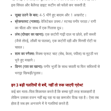
इस सिंपल और बैलेंस्ड डाइट रूटीन को फॉलो कर सकती हैं
:
सुबह
उठने
के
बाद
:
4-5
भीगे हुए बादाम और
1
अखरोट।
ब्रेकफास्ट
(
नाश्ता
):
वेजिटेबल उपमा
/
स्टफ्ड पनीर पराठा
/
रागी
का चीला और साथ में एक गिलास दूध।
लंच
(
दोपहर
का
खाना
):
एक कटोरी गाढ़ी दाल या छोले
,
हरी सब्जी
(
जैसे तोरई
,
लौकी या पालक
),
एक कटोरी दही और मिस्सी रोटी या
चावल।
शाम
का
स्नैक्स
:
मिक्स फ्रूट चाट
(
सेब
,
केला
,
पपीता
)
या मुट्ठी भर
भुने हुए मखाने।
डिनर
(
रात
का
खाना
):
पनीर भुर्जी के साथ चपाती या फिर सब्जियों से
भरपूर खिचड़ी
/
पुलाव।
इन
3
बड़ी
गलतियों
से
बचें
,
नहीं
तो
रुक
जाएगी
ग्रोथ
!
कई बार माता
–
पिता शिकायत करते हैं कि बच्चा पूरी तरह शाकाहारी है
लेकिन उसका वजन नहीं बढ़ रहा या वह कमजोर दिख रहा है। ऐसा तब
होता है जब हम अनजाने में ये गलतियां करते हैं
: