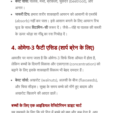
बेस्ट
सोर्स
:
पालक
,
मेथी
,
ब्रोकली
,
चुकंदर
(beetroot),
और
अनार।
जरूरी
टिप
:
हमारा शरीर शाकाहारी आयरन को आसानी से एब्जॉर्ब
(absorb)
नहीं कर पाता। इसे आसान बनाने के लिए आयरन रिच
फूड के साथ
विटामिन
–
सी
जरूर दें। जैसे
—
पोहे या पालक की सब्जी
के ऊपर थोड़ा सा नींबू का रस निचोड़ दें।
4.
ओमेगा
-3
फैटी
एसिड
(
शार्प
ब्रेन
के
लिए
)
आमतौर पर माना जाता है कि ओमेगा
-3
सिर्फ फिश ऑयल में होता है
,
लेकिन बच्चों के दिमागी विकास और एकाग्रता
(concentration)
को
बढ़ाने के लिए इसके शाकाहारी विकल्प भी बेहद दमदार हैं।
बेस्ट
सोर्स
:
अखरोट
(walnuts),
अलसी के बीज
(flaxseeds),
और चिया सीड्स। सुबह के समय बच्चे को भीगे हुए बादाम और
अखरोट खिलाने की आदत डालें।
बच्चों
के
लिए
एक
आइडियल
वेजिटेरियन
डाइट
चार्ट
यह समझने के लिए कि पूरे दिन में बच्चे को क्या और कब देना है
,
आप