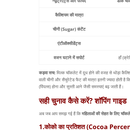
न्यूट्रिएंट्स
और
फायदे
डार्क
चॉ
कैल्शियम
की
मात्रा
चीनी
(Sugar)
कंटेंट
एंटीऑक्सीडेंट्स
वजन
घटाने
में
सपोर्ट
हाँ
(
क्रे
कड़वा
सच
:
मिल्क चॉकलेट में दूध होने की वजह से थोड़ा कैल
वाली चीनी और सैचुरेटेड फैट की मात्रा इतनी ज्यादा होती है
(
पिंपल्स
)
होना और सुस्ती आने जैसी समस्याएं बढ़ जाती हैं।
सही
चुनाव
कैसे
करें
?
शॉपिंग
गाइड
अब जब आप समझ गई हैं कि
महिलाओं
की
सेहत
के
लिए
चॉकल
1.
कोको
का
प्रतिशत
(Cocoa Perce