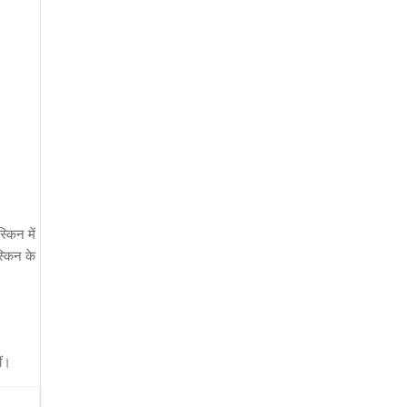
किन में
स्किन के
ीं।