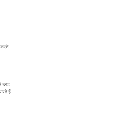
ट करते
े ब्लड
रते हैं