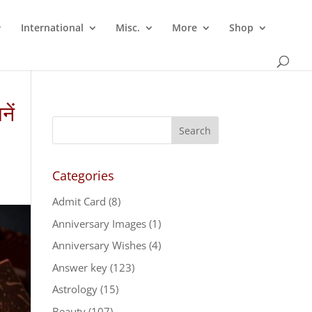
International
Misc.
More
Shop
ें
Categories
Admit Card
(8)
Anniversary Images
(1)
Anniversary Wishes
(4)
Answer key
(123)
Astrology
(15)
Beauty
(107)