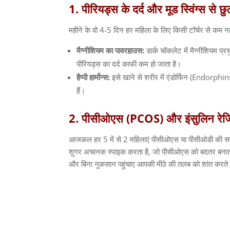
1.
पीरियड्स
के
दर्द
और
मूड
स्विंग्स
से
छु
महीने के वो
4-5
दिन हर महिला के लिए किसी टॉर्चर से कम नहीं
मैग्नीशियम
का
पावरहाउस
:
डार्क चॉकलेट में मैग्नीशियम प्रच
पीरियड्स का दर्द काफी कम हो जाता है।
हैप्पी
हार्मोन्स
:
इसे खाने से शरीर में एंडोर्फिन
(Endorphin
हैं।
2.
पीसीओएस
(PCOS)
और
इंसुलिन
रेज
आजकल हर
5
में से
2
महिलाएं पीसीओएस या पीसीओडी की समस्
शुगर अचानक स्पाइक करता है
,
जो पीसीओएस को बदतर बनाता
और बिना नुकसान पहुंचाए आपकी मीठे की तलब को शांत करते ह