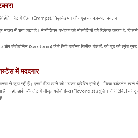
टकारा
 होते। पेट में ऐंठन
(Cramps),
चिड़चिड़ापन और मूड का पल
–
पल बदलना।
ुर मात्रा में पाया जाता है। मैग्नीशियम गर्भाशय की मांसपेशियों को रिलैक्स करता है
,
जिससे
s)
और सेरोटोनिन
(Serotonin)
जैसे हैप्पी हार्मोन्स रिलीज होते हैं
,
जो मूड को तुरंत बूस्
िस्टेंस
में
मददगार
या से जूझ रही हैं। इसमें मीठा खाने की भयंकर क्रेविंग होती है। मिल्क चॉकलेट खाने स
 है। वहीं
,
डार्क चॉकलेट में मौजूद फ्लेवोनॉल्स
(Flavonols)
इंसुलिन सेंसिटिविटी को सुधा
ैं।