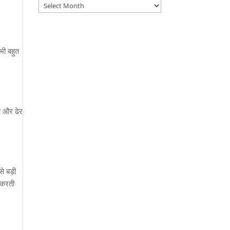
Archives
भी बहुत
्क और ढेर
े बड़ी
म करती