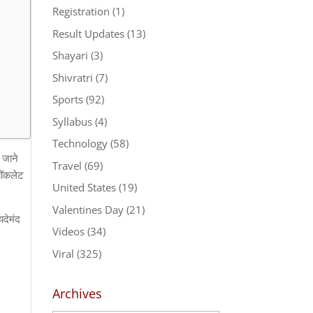
Registration
(1)
Result Updates
(13)
Shayari
(3)
Shivratri
(7)
Sports
(92)
Syllabus
(4)
Technology
(58)
ल जाने
Travel
(69)
चॉकलेट
United States
(19)
Valentines Day
(21)
यदेमंद
Videos
(34)
Viral
(325)
Archives