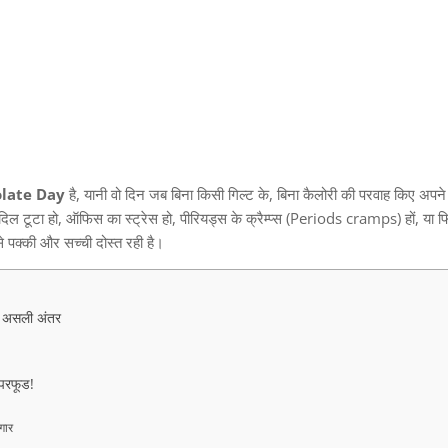
late Day
है
,
यानी वो दिन जब बिना किसी गिल्ट के
,
बिना कैलोरी की परवाह किए अपने
 दिल टूटा हो
,
ऑफिस का स्ट्रेस हो
,
पीरियड्स के क्रैम्प्स
(Periods cramps)
हों
,
या फ
पक्की और सच्ची दोस्त रही है।
का असली अंतर
ुपरफूड!
गार