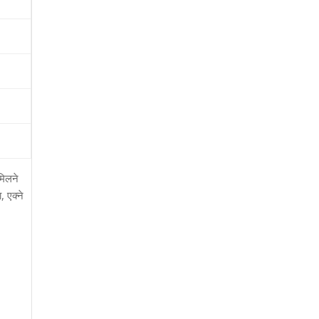
मिलने
ा
,
एक्ने