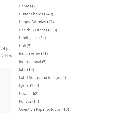
Games
(1)
Guitar Chords
(149)
Happy Birthday
(17)
Health & Fitness
(138)
Hindi Jokes
(34)
Holi
(5)
 पसंदीदा
Indian Army
(11)
िर बस यूं
International
(5)
Jobs
(15)
Lohri Status and Images
(2)
Lyrics
(165)
News
(462)
Politics
(11)
Question Paper Solution
(18)