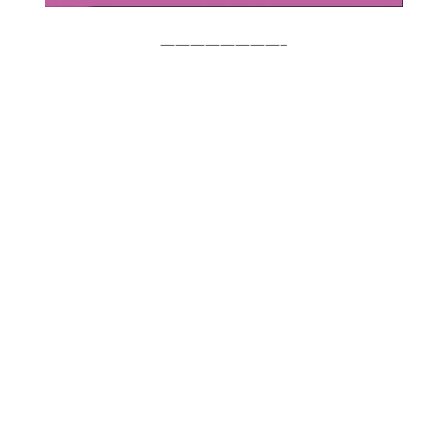
————————–