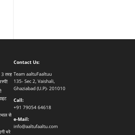
Contact Us:
Team aaltuFaaltuu
ले 3 तरह
135- Sec 2, Vaishali,
िस्पी!
Ghaziabad (U.P)- 201010
ी
डाइट
Call:
+91
79054 64618
खभाल से
e-Mail:
info@aaltufaaltu.com
दगी भरे