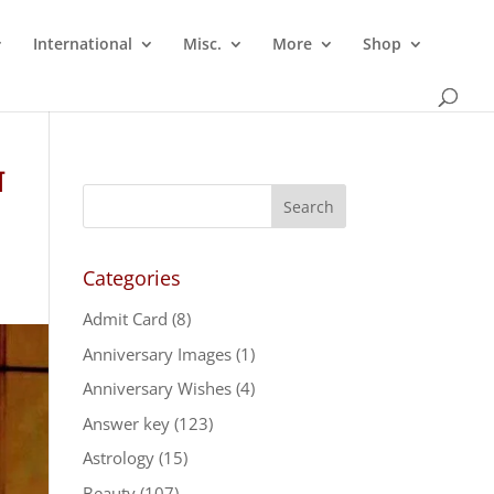
International
Misc.
More
Shop
न
Categories
Admit Card
(8)
Anniversary Images
(1)
Anniversary Wishes
(4)
Answer key
(123)
Astrology
(15)
Beauty
(107)