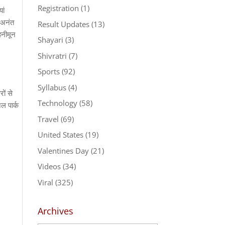
Registration
(1)
ां
ि अनंत
Result Updates
(13)
हनीमून
Shayari
(3)
Shivratri
(7)
Sports
(92)
Syllabus
(4)
ों से
Technology
(58)
ल पार्क
Travel
(69)
United States
(19)
Valentines Day
(21)
Videos
(34)
Viral
(325)
Archives