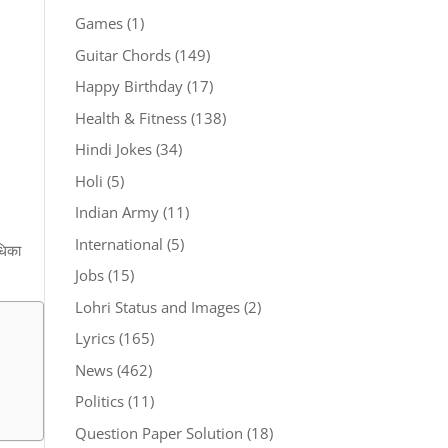
Games
(1)
Guitar Chords
(149)
Happy Birthday
(17)
Health & Fitness
(138)
Hindi Jokes
(34)
Holi
(5)
Indian Army
(11)
International
(5)
धिका
Jobs
(15)
Lohri Status and Images
(2)
Lyrics
(165)
News
(462)
Politics
(11)
Question Paper Solution
(18)