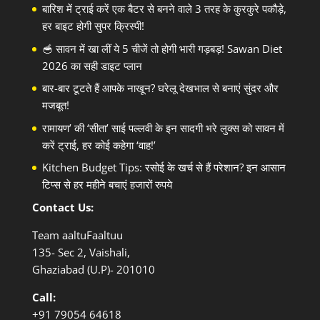
बारिश में ट्राई करें एक बैटर से बनने वाले 3 तरह के कुरकुरे पकौड़े,
हर बाइट होगी सुपर क्रिस्पी!
🥣 सावन में खा लीं ये 5 चीजें तो होगी भारी गड़बड़! Sawan Diet
2026 का सही डाइट प्लान
बार-बार टूटते हैं आपके नाखून? घरेलू देखभाल से बनाएं सुंदर और
मजबूत!
रामायण’ की ‘सीता’ साई पल्लवी के इन सादगी भरे लुक्स को सावन में
करें ट्राई, हर कोई कहेगा ‘वाह!’
Kitchen Budget Tips: रसोई के खर्च से हैं परेशान? इन आसान
टिप्स से हर महीने बचाएं हजारों रुपये
Contact Us:
Team aaltuFaaltuu
135- Sec 2, Vaishali,
Ghaziabad (U.P)- 201010
Call:
+91
79054 64618