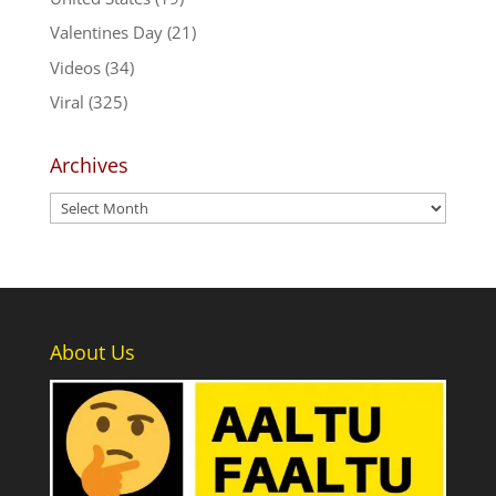
Valentines Day
(21)
Videos
(34)
Viral
(325)
Archives
Archives
About Us