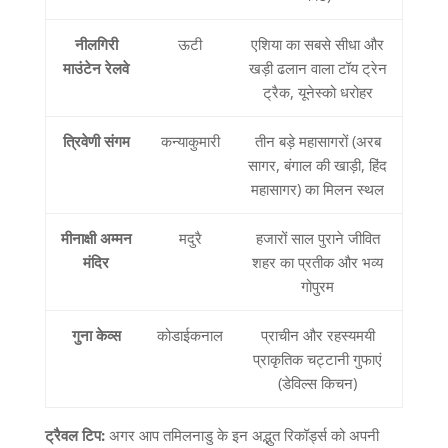
नीलगिरी
ऊटी
एशिया का सबसे सीधा और
माउंटेन
रेलवे
खड़ी ढलान वाला टॉय ट्रेन
ट्रैक
,
यूनेस्को धरोहर
त्रिवेणी
संगम
कन्याकुमारी
तीन बड़े महासागरों
(
अरब
सागर
,
बंगाल की खाड़ी
,
हिंद
महासागर
)
का मिलन स्थल
मीनाक्षी
अम्मन
मदुरै
हजारों साल पुराने जीवित
मंदिर
शहर का प्रतीक और भव्य
गोपुरम
गुना
केव्स
कोडाईकनाल
प्राचीन और रहस्यमयी
प्राकृतिक चट्टानी गुफाएं
(
डेविल्स किचन
)
ट्रैवल
टिप
:
अगर आप तमिलनाडु के इन अद्भुत रिकॉर्ड्स को अपनी