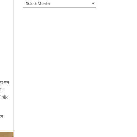
Archives
ेरा मन
योग
िर और
ान