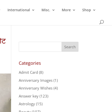
International
Misc.
More
Shop
नोट
Categories
Admit Card
(8)
Anniversary Images
(1)
Anniversary Wishes
(4)
Answer key
(123)
Astrology
(15)
Beauty
(107)