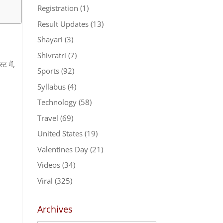
Registration
(1)
Result Updates
(13)
Shayari
(3)
Shivratri
(7)
ट में,
Sports
(92)
Syllabus
(4)
Technology
(58)
Travel
(69)
United States
(19)
Valentines Day
(21)
Videos
(34)
Viral
(325)
Archives