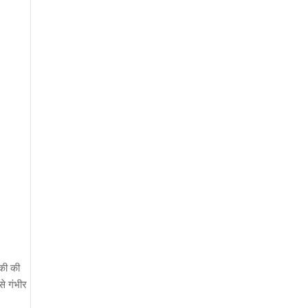
़की की
से गंभीर