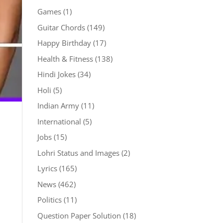
Games
(1)
Guitar Chords
(149)
Happy Birthday
(17)
Health & Fitness
(138)
Hindi Jokes
(34)
Holi
(5)
Indian Army
(11)
International
(5)
Jobs
(15)
Lohri Status and Images
(2)
Lyrics
(165)
News
(462)
Politics
(11)
Question Paper Solution
(18)