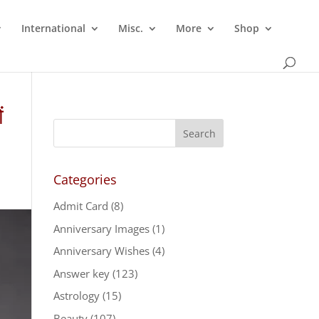
International
Misc.
More
Shop
ं
Categories
Admit Card
(8)
Anniversary Images
(1)
Anniversary Wishes
(4)
Answer key
(123)
Astrology
(15)
Beauty
(107)