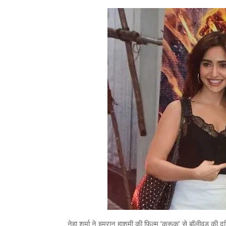
नेहा शर्मा ने इमरान हाशमी की फिल्म ‘क्रूक’ से बॉलीवुड की दु