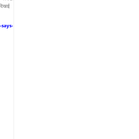
 दिखाई
-says-