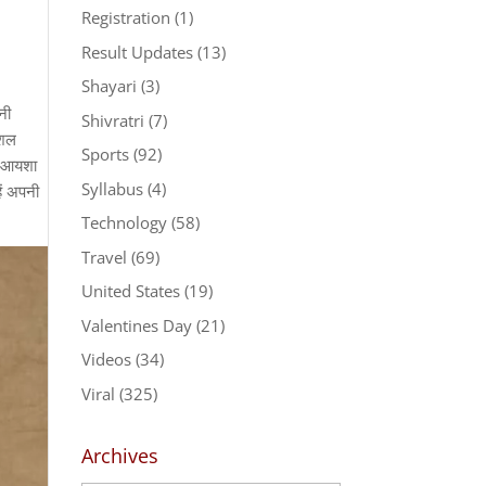
Registration
(1)
Result Updates
(13)
Shayari
(3)
नी
Shivratri
(7)
ोशल
Sports
(92)
और आयशा
Syllabus
(4)
ें अपनी
Technology
(58)
Travel
(69)
United States
(19)
Valentines Day
(21)
Videos
(34)
Viral
(325)
Archives