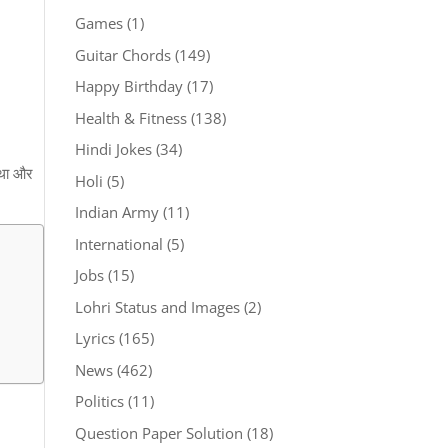
Games
(1)
Guitar Chords
(149)
Happy Birthday
(17)
Health & Fitness
(138)
Hindi Jokes
(34)
 था और
Holi
(5)
Indian Army
(11)
International
(5)
Jobs
(15)
Lohri Status and Images
(2)
Lyrics
(165)
News
(462)
Politics
(11)
Question Paper Solution
(18)