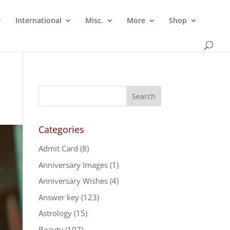
International
Misc.
More
Shop
Categories
Admit Card
(8)
Anniversary Images
(1)
Anniversary Wishes
(4)
Answer key
(123)
Astrology
(15)
Beauty
(107)