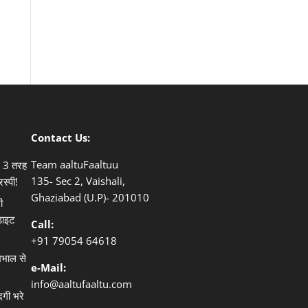
Contact Us:
Team aaltuFaaltuu
ले 3 तरह
135- Sec 2, Vaishali,
िस्पी!
Ghaziabad (U.P)- 201010
ी
डाइट
Call:
+91
79054 64618
खभाल से
e-Mail:
info@aaltufaaltu.com
दगी भरे