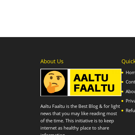
About Us
Quic
Ho
Cont
Abo
Priv
Aaltu Faaltu is the Best Blog & for light
Refu
news that you may like reading most
of the time. This initiative is to keep
internet as healthy place to share