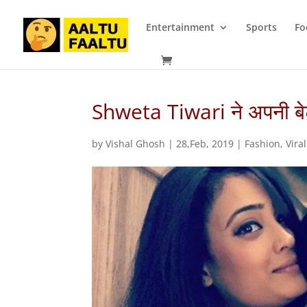
Entertainment
Sports
Fo
Shweta Tiwari ने अपनी बेट
by
Vishal Ghosh
|
28,Feb, 2019
|
Fashion
,
Viral