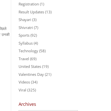
Registration
(1)
Result Updates
(13)
Shayari
(3)
Shivratri
(7)
पिछले
 पर उनकी
Sports
(92)
Syllabus
(4)
Technology
(58)
Travel
(69)
United States
(19)
Valentines Day
(21)
Videos
(34)
Viral
(325)
Archives