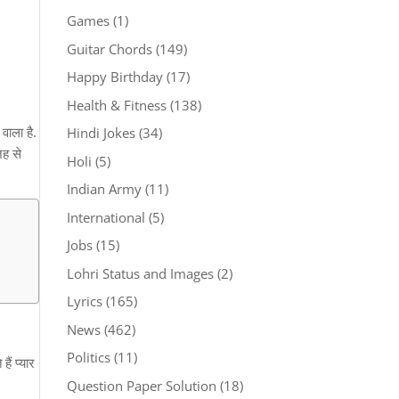
Games
(1)
Guitar Chords
(149)
Happy Birthday
(17)
Health & Fitness
(138)
वाला है.
Hindi Jokes
(34)
जह से
Holi
(5)
Indian Army
(11)
International
(5)
Jobs
(15)
Lohri Status and Images
(2)
Lyrics
(165)
News
(462)
Politics
(11)
ैं प्यार
Question Paper Solution
(18)