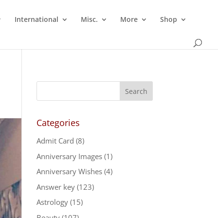
International
Misc.
More
Shop
Categories
Admit Card
(8)
Anniversary Images
(1)
Anniversary Wishes
(4)
Answer key
(123)
Astrology
(15)
Beauty
(107)