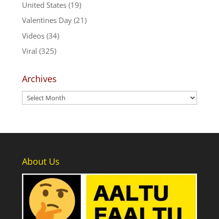
United States
(19)
Valentines Day
(21)
Videos
(34)
Viral
(325)
Archives
Archives
About Us