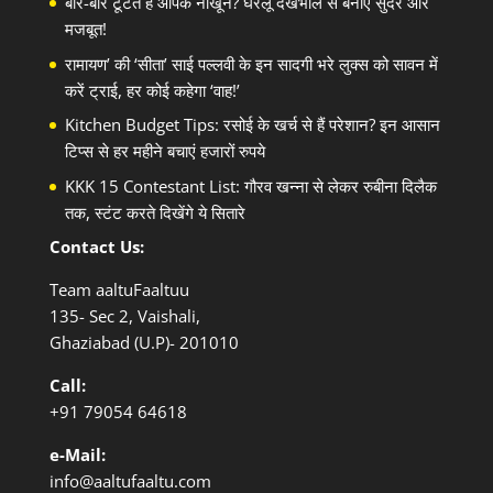
बार-बार टूटते हैं आपके नाखून? घरेलू देखभाल से बनाएं सुंदर और
मजबूत!
रामायण’ की ‘सीता’ साई पल्लवी के इन सादगी भरे लुक्स को सावन में
करें ट्राई, हर कोई कहेगा ‘वाह!’
Kitchen Budget Tips: रसोई के खर्च से हैं परेशान? इन आसान
टिप्स से हर महीने बचाएं हजारों रुपये
KKK 15 Contestant List: गौरव खन्ना से लेकर रुबीना दिलैक
तक, स्टंट करते दिखेंगे ये सितारे
Contact Us:
Team aaltuFaaltuu
135- Sec 2, Vaishali,
Ghaziabad (U.P)- 201010
Call:
+91
79054 64618
e-Mail:
info@aaltufaaltu.com