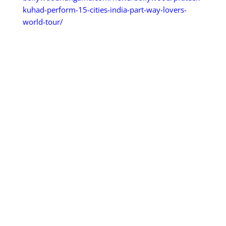
kuhad-perform-15-cities-india-part-way-lovers-
world-tour/