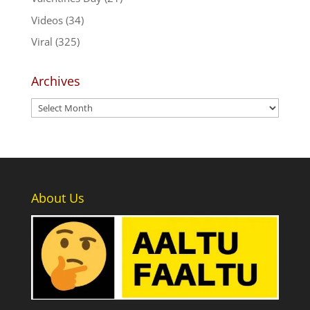
Videos
(34)
Viral
(325)
Archives
Archives
About Us