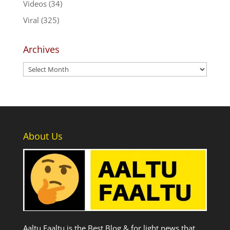
Videos
(34)
Viral
(325)
Archives
Archives
About Us
Aaltu Faaltu is the Best Blog & for light news that