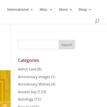
International
Misc.
More
Shop
Categories
Admit Card
(8)
Anniversary Images
(1)
Anniversary Wishes
(4)
Answer key
(123)
Astrology
(15)
Beauty
(107)