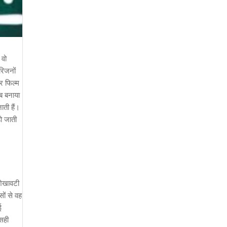
 वो
रिजनों
र फिल्‍म
ाब बनाया
ाती हैं।
हो जाती
शेखावटी
सों से वह
ई
 सही