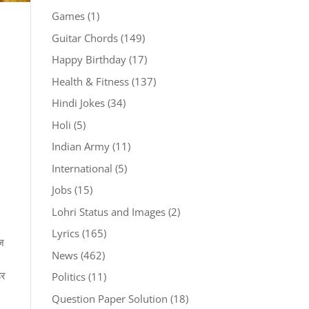
Games
(1)
Guitar Chords
(149)
Happy Birthday
(17)
Health & Fitness
(137)
Hindi Jokes
(34)
Holi
(5)
Indian Army
(11)
International
(5)
Jobs
(15)
Lohri Status and Images
(2)
Lyrics
(165)
ंज
News
(462)
हर
Politics
(11)
Question Paper Solution
(18)