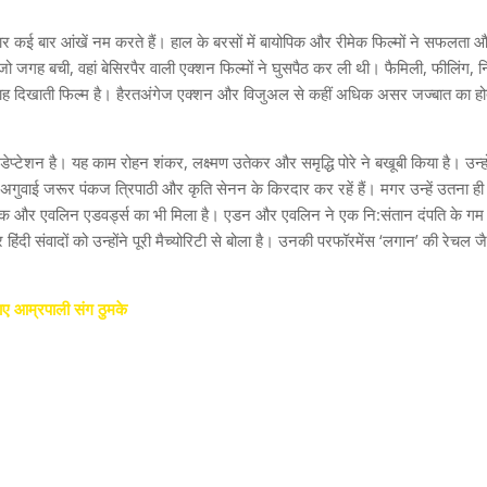
रदार कई बार आंखें नम करते हैं। हाल के बरसों में बायोपिक और रीमेक फिल्‍मों ने सफलता 
 बची, वहां बेसिरपैर वाली एक्‍शन फिल्‍मों ने घुसपैठ कर ली थी। फैमिली, फीलिंग, निजी 
ो राह दिखाती फिल्‍म है। हैरतअंगेज एक्‍शन और विजुअल से कहीं अधिक असर जज्‍बात का हो
्‍टेशन है। यह काम रोहन शंकर, लक्ष्‍मण उतेकर और समृद्ध‍ि पोरे ने बखूबी किया है। उन्‍हो
। अगुवाई जरूर पंकज त्रिपाठी और कृति सेनन के किरदार कर रहें हैं। मगर उन्‍हें उतना ही
ॉक और एवलिन एडवर्ड्स का भी मिला है। एडन और एवलिन ने एक नि:संतान दंपति के ग
हिंदी संवादों को उन्‍होंने पूरी मैच्‍योरिटी से बोला है। उनकी परफॉरमेंस ‘लगान’ की रेचल ज
गाए आम्रपाली संग ठुमके