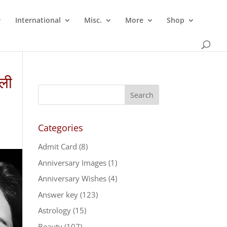
International
Misc.
More
Shop
िली
Categories
Admit Card
(8)
Anniversary Images
(1)
Anniversary Wishes
(4)
Answer key
(123)
Astrology
(15)
Beauty
(107)