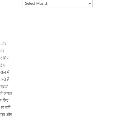
Archives
ी ओर
ल्म
पर मिस
ोटिस
ोल में
ते हैं
‘गाइड’
नको लगता
के लिए
तो वही
 पड़ा और