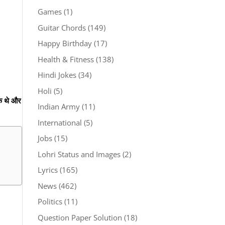
Games
(1)
Guitar Chords
(149)
Happy Birthday
(17)
Health & Fitness
(138)
Hindi Jokes
(34)
Holi
(5)
िक थे और
Indian Army
(11)
International
(5)
Jobs
(15)
Lohri Status and Images
(2)
Lyrics
(165)
News
(462)
Politics
(11)
Question Paper Solution
(18)