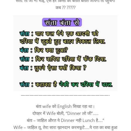
संता: तो जा ना भाई, ऐसे हर किसी को बताते बताते जायेगा तो पहुचेगा
कब ?? ?????
————————————————————-
बंता wife को English सिखा रहा था।
दोपहर में Wife बोली, “Dinner लो जी”…..
बंता – जाहिल औरत ये Dinner नही Lunch है….”
Wife – जाहिल तू, तेरा सारा ख़ानदान करमफूटे….ये रात का बचा हुआ