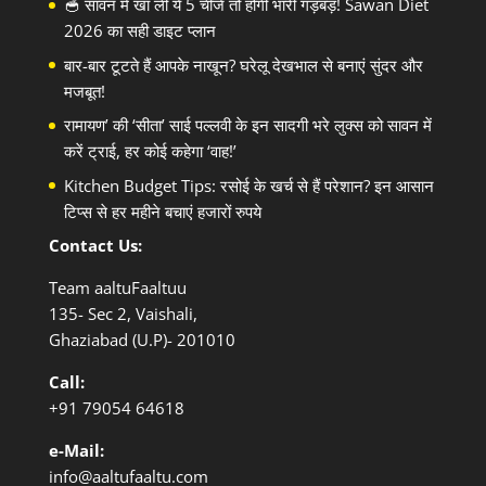
🥣 सावन में खा लीं ये 5 चीजें तो होगी भारी गड़बड़! Sawan Diet
2026 का सही डाइट प्लान
बार-बार टूटते हैं आपके नाखून? घरेलू देखभाल से बनाएं सुंदर और
मजबूत!
रामायण’ की ‘सीता’ साई पल्लवी के इन सादगी भरे लुक्स को सावन में
करें ट्राई, हर कोई कहेगा ‘वाह!’
Kitchen Budget Tips: रसोई के खर्च से हैं परेशान? इन आसान
टिप्स से हर महीने बचाएं हजारों रुपये
Contact Us:
Team aaltuFaaltuu
135- Sec 2, Vaishali,
Ghaziabad (U.P)- 201010
Call:
+91
79054 64618
e-Mail:
info@aaltufaaltu.com