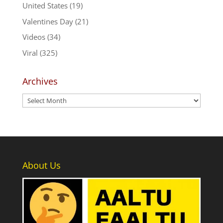
United States
(19)
Valentines Day
(21)
Videos
(34)
Viral
(325)
Archives
Archives
About Us