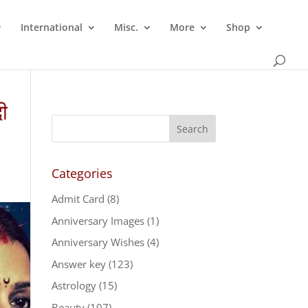
International
Misc.
More
Shop
ी
Categories
Admit Card
(8)
Anniversary Images
(1)
Anniversary Wishes
(4)
Answer key
(123)
Astrology
(15)
Beauty
(107)