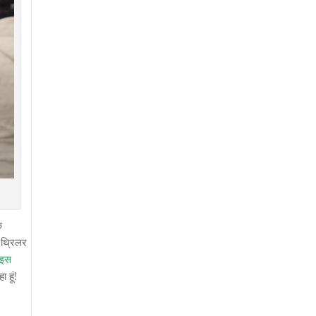
े
थ्रिलर
स इस
 हूं!