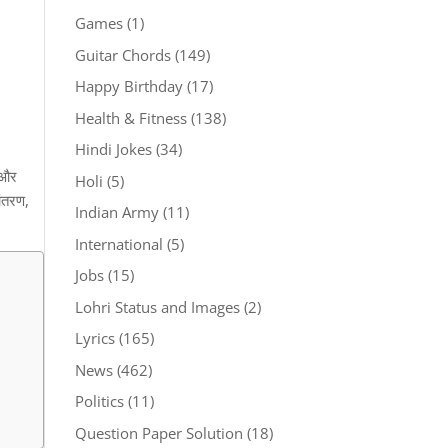
Games
(1)
Guitar Chords
(149)
Happy Birthday
(17)
Health & Fitness
(138)
Hindi Jokes
(34)
स और
Holi
(5)
ांतरण,
Indian Army
(11)
International
(5)
Jobs
(15)
Lohri Status and Images
(2)
Lyrics
(165)
News
(462)
Politics
(11)
Question Paper Solution
(18)