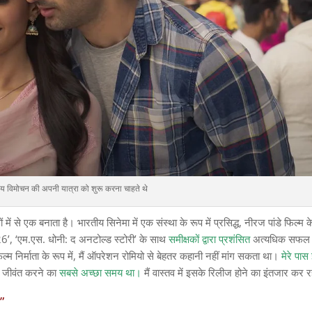
्य विमोचन की अपनी यात्रा को शुरू करना चाहते थे
ं में से एक बनाता है। भारतीय सिनेमा में एक संस्था के रूप में प्रसिद्ध, नीरज पांडे फिल्म क
शल 26’, ‘एम.एस. धोनी: द अनटोल्ड स्टोरी’ के साथ
समीक्षकों द्वारा प्रशंसित
अत्यधिक सफल 
ल्म निर्माता के रूप में, मैं ऑपरेशन रोमियो से बेहतर कहानी नहीं मांग सकता था।
मेरे पा
 जीवंत करने का
सबसे अच्छा समय था।
मैं वास्तव में इसके रिलीज होने का इंतजार कर रहा
”